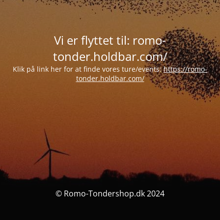
Vi er flyttet til: romo-
tonder.holdbar.com/
Klik på link her for at finde vores ture/events:
https://romo-
tonder.holdbar.com/
© Romo-Tondershop.dk 2024